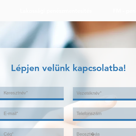
Lakossági penészmentesítés
FM - pen
Lépjen velünk kapcsolatba!