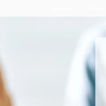
Kezdőlap
ExOzone