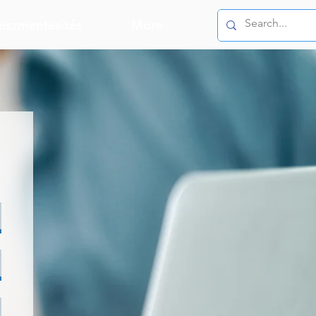
észmentesítés
More